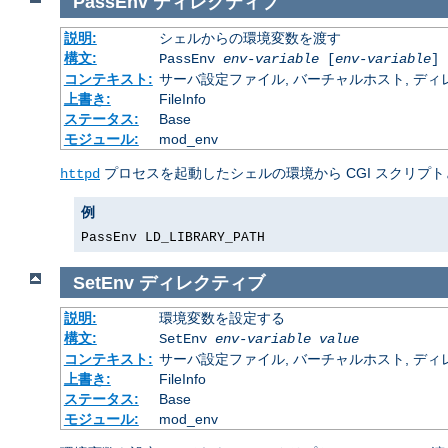
PassEnv
ディレクティブ
説明:
シェルからの環境変数を渡す
構文:
PassEnv
env-variable
[
env-variable
] 
コンテキスト:
サーバ設定ファイル, バーチャルホスト, ディレクトリ
上書き:
FileInfo
ステータス:
Base
モジュール:
mod_env
プロセスを起動したシェルの環境から CGI スクリプト
httpd
例
PassEnv LD_LIBRARY_PATH
SetEnv
ディレクティブ
説明:
環境変数を設定する
構文:
SetEnv
env-variable
value
コンテキスト:
サーバ設定ファイル, バーチャルホスト, ディレクトリ
上書き:
FileInfo
ステータス:
Base
モジュール:
mod_env