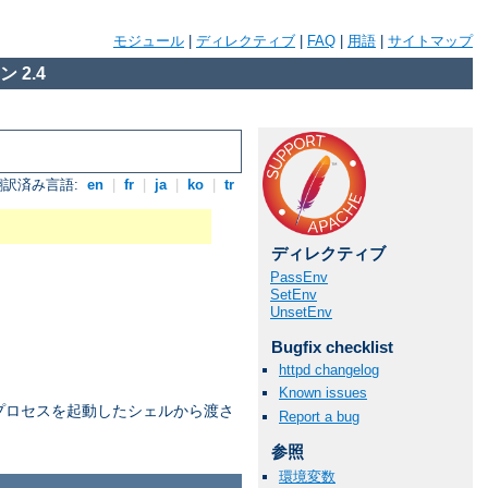
モジュール
|
ディレクティブ
|
FAQ
|
用語
|
サイトマップ
 2.4
翻訳済み言語:
en
|
fr
|
ja
|
ko
|
tr
ディレクティブ
PassEnv
SetEnv
UnsetEnv
Bugfix checklist
httpd changelog
Known issues
プロセスを起動したシェルから渡さ
Report a bug
参照
環境変数