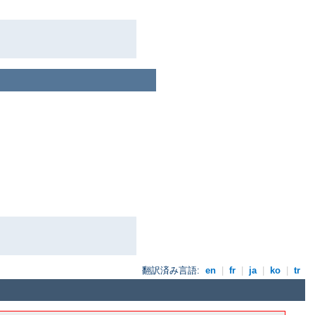
翻訳済み言語:
en
|
fr
|
ja
|
ko
|
tr