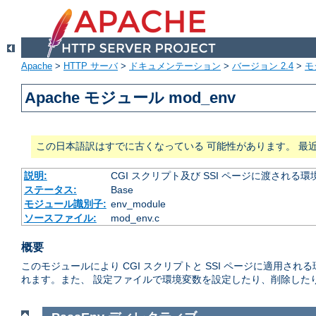
Apache
>
HTTP サーバ
>
ドキュメンテーション
>
バージョン 2.4
>
モ
Apache モジュール mod_env
この日本語訳はすでに古くなっている 可能性があります。 最
説明:
CGI スクリプト及び SSI ページに渡され
ステータス:
Base
モジュール識別子:
env_module
ソースファイル:
mod_env.c
概要
このモジュールにより CGI スクリプトと SSI ページに適用
れます。また、 設定ファイルで環境変数を設定したり、削除した