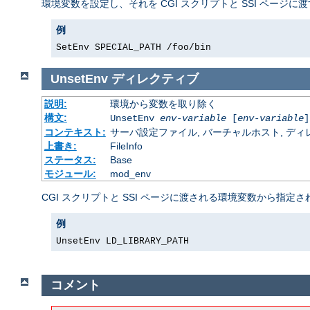
環境変数を設定し、それを CGI スクリプトと SSI ページに
例
SetEnv SPECIAL_PATH /foo/bin
UnsetEnv
ディレクティブ
説明:
環境から変数を取り除く
構文:
UnsetEnv
env-variable
[
env-variable
]
コンテキスト:
サーバ設定ファイル, バーチャルホスト, ディレクトリ
上書き:
FileInfo
ステータス:
Base
モジュール:
mod_env
CGI スクリプトと SSI ページに渡される環境変数から指
例
UnsetEnv LD_LIBRARY_PATH
コメント