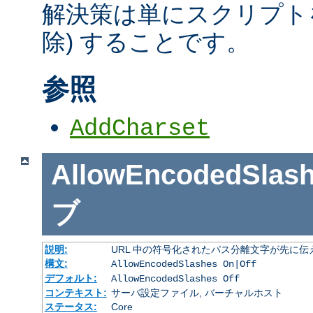
解決策は単にスクリプトを
除) することです。
参照
AddCharset
AllowEncodedSlas
ブ
説明:
URL 中の符号化されたパス分離文字が先に
構文:
AllowEncodedSlashes On|Off
デフォルト:
AllowEncodedSlashes Off
コンテキスト:
サーバ設定ファイル, バーチャルホスト
ステータス:
Core