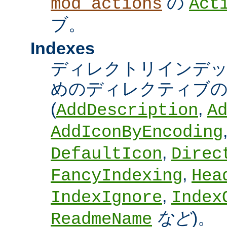
の
mod_actions
Act
ブ。
Indexes
ディレクトリインデ
めのディレクティブの
(
,
AddDescription
A
AddIconByEncoding
,
DefaultIcon
Direc
,
FancyIndexing
Hea
,
IndexIgnore
Index
など
)。
ReadmeName