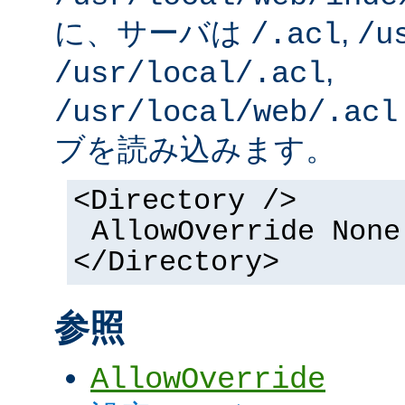
に、サーバは
,
/.acl
/u
,
/usr/local/.acl
/usr/local/web/.acl
ブを読み込みます。
<Directory />
AllowOverride None
</Directory>
参照
AllowOverride