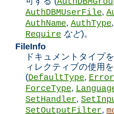
可する (
AuthDBMGrou
,
AuthDBMUserFile
A
,
AuthName
AuthType
など
)。
Require
FileInfo
ドキュメントタイプ
ィレクティブの使用を
(
,
DefaultType
Erro
,
ForceType
Languag
,
SetHandler
SetInp
,
SetOutputFilter
m