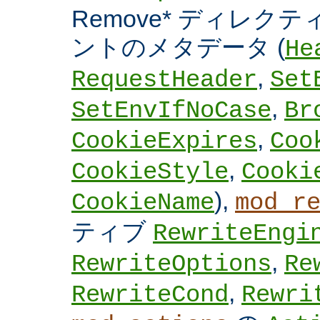
Remove* ディレクテ
ントのメタデータ (
He
,
RequestHeader
Set
,
SetEnvIfNoCase
Br
,
CookieExpires
Coo
,
CookieStyle
Cooki
),
CookieName
mod_r
ティブ
RewriteEngi
,
RewriteOptions
Re
,
RewriteCond
Rewri