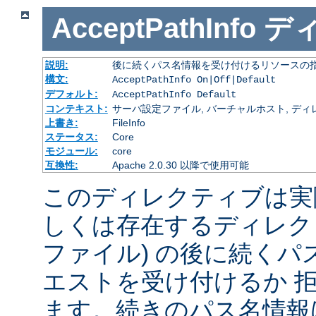
AcceptPathInfo
デ
説明:
後に続くパス名情報を受け付けるリソースの
構文:
AcceptPathInfo On|Off|Default
デフォルト:
AcceptPathInfo Default
コンテキスト:
サーバ設定ファイル, バーチャルホスト, ディレクトリ
上書き:
FileInfo
ステータス:
Core
モジュール:
core
互換性:
Apache 2.0.30 以降で使用可能
このディレクティブは実
しくは存在するディレク
ファイル) の後に続く
エストを受け付けるか 
ます。続きのパス名情報