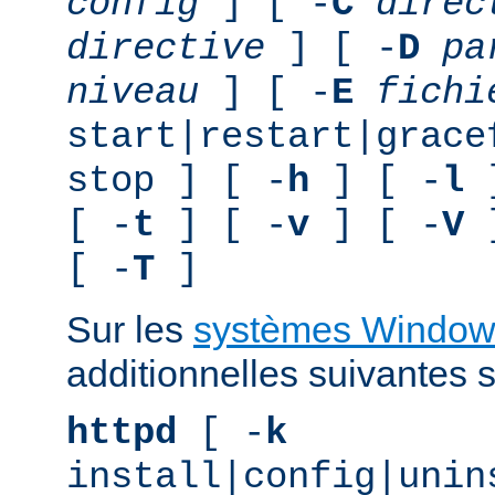
config
] [ -
C
direc
directive
] [ -
D
pa
niveau
] [ -
E
fichi
start|restart|grace
stop ] [ -
h
] [ -
l
]
[ -
t
] [ -
v
] [ -
V
]
[ -
T
]
Sur les
systèmes Window
additionnelles suivantes s
httpd
[ -
k
install|config|unin